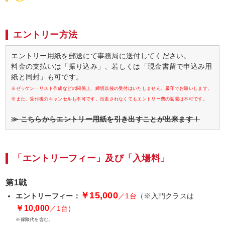
エントリー方法
エントリー用紙を郵送にて事務局に送付してください。
料金の支払いは「振り込み」、若しくは「現金書留で申込み用
紙と同封」も可です。
※ゼッケン・リスト作成などの関係上、締切以後の受付はいたしません。厳守でお願いします。
※また、受付後のキャンセルも不可です。出走されなくてもエントリー費の返還は不可です。
≫ こちらからエントリー用紙を引き出すことが出来ます！
「エントリーフィー」及び「入場料」
第1戦
￥15,000
エントリーフィー：
／1台
（※入門クラスは
￥10,000
／1台
）
※保険代を含む。