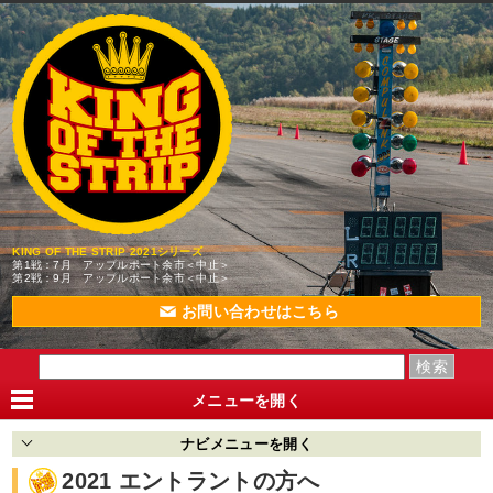
KING OF THE STRIP 2021シリーズ
第1戦：7月 アップルポート余市＜中止＞
第2戦：9月 アップルポート余市＜中止＞
お問い合わせはこちら
メニューを
開く
ナビメニューを
開く
2021 エントラントの方へ